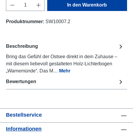
Produkt Anzahl: Gib den gewünschten Wert e
In den Warenkorb
Produktnummer:
SW10007.2
Beschreibung
Bring das Gefühl der Ostsee direkt in dein Zuhause –
mit diesem liebevoll gestalteten Holz-Lichterbogen
„Warnemünde“. Das M…
Mehr
Bewertungen
Bestellservice
Informationen