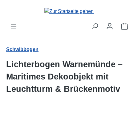
alt springen
Ware
Schwibbogen
Lichterbogen Warnemünde –
Maritimes Dekoobjekt mit
Leuchtturm & Brückenmotiv
Bildergalerie überspringen